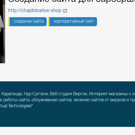
http://chaplinbarber.shop
создание сайта
корпоративный сайт
, Караганде, Нур-Султане. Веб-студия Виртэк. Интернет-магазины с 
е работы сайта, облуживание сайтов, лечение сайтов от вирусов и п
ual Technologies"