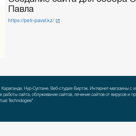
Павла
https://petr-pavel.kz/
, Караганде, Нур-Султане. Веб-студия Виртэк. Интернет-магазины с 
е работы сайта, облуживание сайтов, лечение сайтов от вирусов и п
ual Technologies"