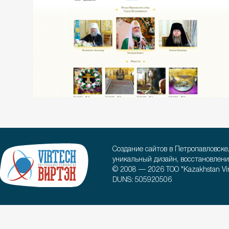
Создание сайтов в Петропавловске
уникальный дизайн, восстановлени
© 2008 — 2026 ТОО "Kazakhstan Virt
DUNS: 505920506