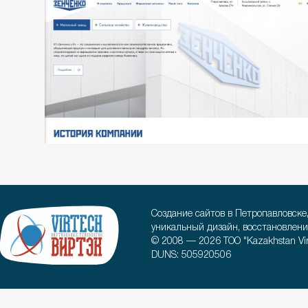
Создание сайтов в Петропавловске
уникальный дизайн, восстановлени
© 2008 — 2026 ТОО "Kazakhstan Virt
DUNS: 505920506