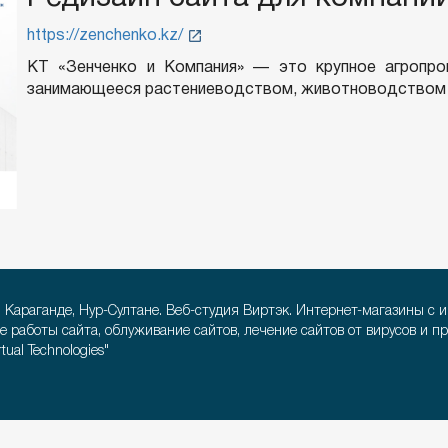
https://zenchenko.kz/
КТ «Зенченко и Компания» — это крупное агропро
занимающееся растениеводством, животноводством 
, Караганде, Нур-Султане. Веб-студия Виртэк. Интернет-магазины с 
е работы сайта, облуживание сайтов, лечение сайтов от вирусов и п
ual Technologies"