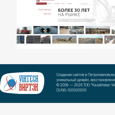
Создание сайтов в Петропавловске
уникальный дизайн, восстановлени
© 2008 — 2026 ТОО "Kazakhstan Virt
DUNS: 505920506