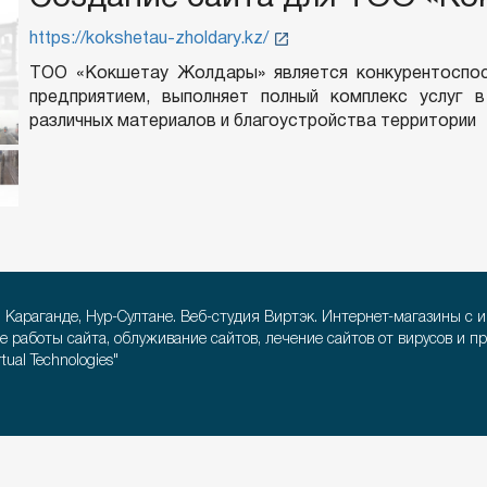
https://kokshetau-zholdary.kz/
TOO «Кокшетау Жолдары» является конкурентоспо
предприятием, выполняет полный комплекс услуг 
различных материалов и благоустройства территории
, Караганде, Нур-Султане. Веб-студия Виртэк. Интернет-магазины с 
е работы сайта, облуживание сайтов, лечение сайтов от вирусов и п
ual Technologies"